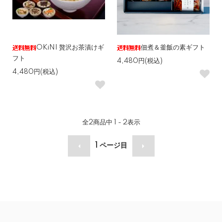
OKiNI 贅沢お茶漬けギ
佃煮＆釜飯の素ギフト
フト
4,480円(税込)
4,480円(税込)
全
2
商品中
1 - 2
表示
1
ページ目