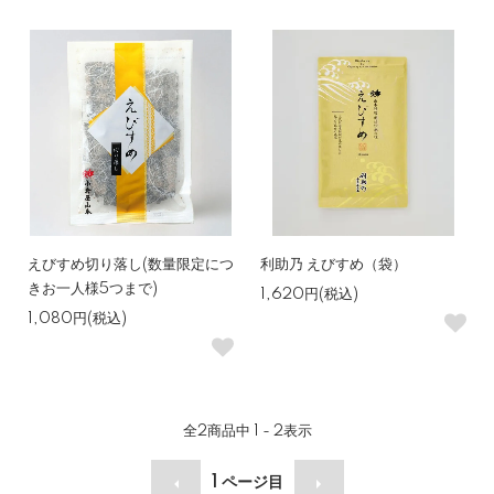
えびすめ切り落し(数量限定につ
利助乃 えびすめ（袋）
きお一人様5つまで)
1,620円(税込)
1,080円(税込)
全
2
商品中
1 - 2
表示
1
ページ目