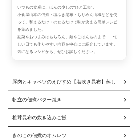
いつもの食卓に、ほんの少しの“ひと工夫”。
小倉屋山本の佃煮・塩ふき昆布・ちりめん山椒などを使
って、和えるだけ・のせるだけで味が決まる簡単レシピ
を集めました。
副菜やおつまみはもちろん、麺やごはんものまで——忙
しい日でも作りやすい内容を中心にご紹介しています。
気になるレシピから、ぜひお試しください。
グループ一覧
豚肉とキャベツのえびすめ【塩吹き昆布】蒸し
帆立の佃煮バター焼き
椎茸昆布の炊き込みご飯
きのこの佃煮のオムレツ