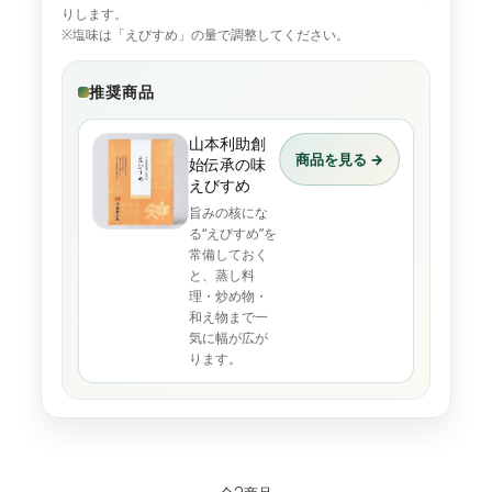
りします。
※塩味は「えびすめ」の量で調整してください。
推奨商品
山本利助創
商品を見る →
始伝承の味
えびすめ
旨みの核にな
る“えびすめ”を
常備しておく
と、蒸し料
理・炒め物・
和え物まで一
気に幅が広が
ります。