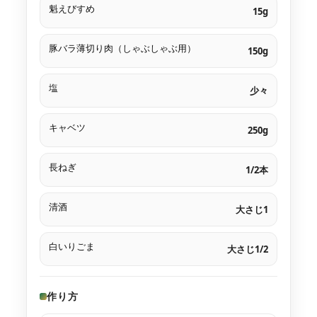
魁えびすめ
15g
豚バラ薄切り肉（しゃぶしゃぶ用）
150g
塩
少々
キャベツ
250g
長ねぎ
1/2本
清酒
大さじ1
白いりごま
大さじ1/2
作り方