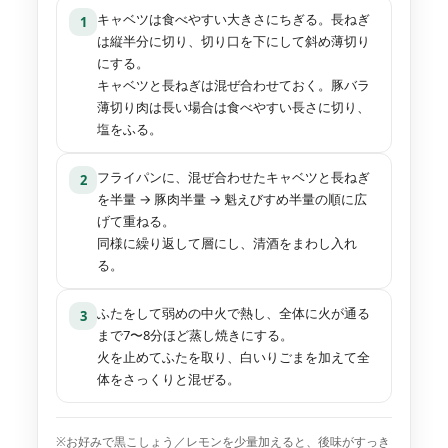
キャベツは食べやすい大きさにちぎる。長ねぎ
1
は縦半分に切り、切り口を下にして斜め薄切り
にする。
キャベツと長ねぎは混ぜ合わせておく。豚バラ
薄切り肉は長い場合は食べやすい長さに切り、
塩をふる。
フライパンに、混ぜ合わせたキャベツと長ねぎ
2
を半量 → 豚肉半量 → 魁えびすめ半量の順に広
げて重ねる。
同様に繰り返して層にし、清酒をまわし入れ
る。
ふたをして弱めの中火で熱し、全体に火が通る
3
まで7〜8分ほど蒸し焼きにする。
火を止めてふたを取り、白いりごまを加えて全
体をさっくりと混ぜる。
※お好みで黒こしょう／レモンを少量加えると、後味がすっき