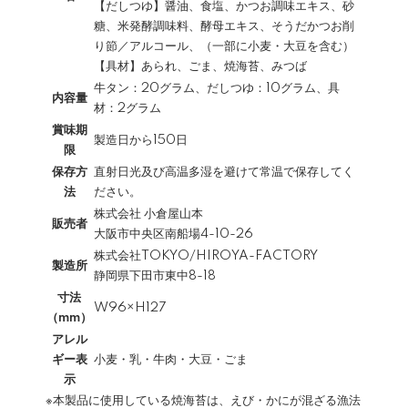
【だしつゆ】醤油、食塩、かつお調味エキス、砂
糖、米発酵調味料、酵母エキス、そうだかつお削
り節／アルコール、（一部に小麦・大豆を含む）
【具材】あられ、ごま、焼海苔、みつば
牛タン：20グラム、だしつゆ：10グラム、具
内容量
材：2グラム
賞味期
製造日から150日
限
保存方
直射日光及び高温多湿を避けて常温で保存してく
法
ださい。
株式会社 小倉屋山本
販売者
大阪市中央区南船場4-10-26
株式会社TOKYO/HIROYA-FACTORY
製造所
静岡県下田市東中8-18
寸法
W96×H127
（mm）
アレル
ギー表
小麦・乳・牛肉・大豆・ごま
示
※本製品に使用している焼海苔は、えび・かにが混ざる漁法