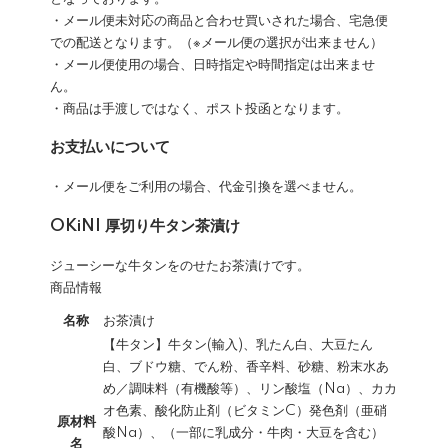
・メール便未対応の商品と合わせ買いされた場合、宅急便
での配送となります。（※メール便の選択が出来ません）
・メール便使用の場合、日時指定や時間指定は出来ませ
ん。
・商品は手渡しではなく、ポスト投函となります。
お支払いについて
・メール便をご利用の場合、代金引換を選べません。
OKiNI 厚切り牛タン茶漬け
ジューシーな牛タンをのせたお茶漬けです。
商品情報
名称
お茶漬け
【牛タン】牛タン(輸入)、乳たん白、大豆たん
白、ブドウ糖、でん粉、香辛料、砂糖、粉末水あ
め／調味料（有機酸等）、リン酸塩（Na）、カカ
オ色素、酸化防止剤（ビタミンC）発色剤（亜硝
原材料
酸Na）、（一部に乳成分・牛肉・大豆を含む）
名