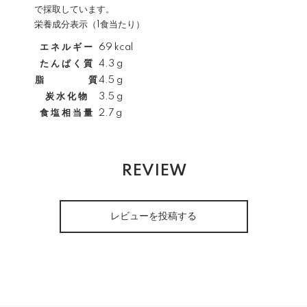
で採取しています。
栄養成分表示（1食当たり）
エ ネ ル ギ ー
69 kcal
た ん ぱ く 質
4.3 g
脂 質
4.5 g
炭 水 化 物
3.5 g
食 塩 相 当 量
2.7 g
REVIEW
レビューを投稿する