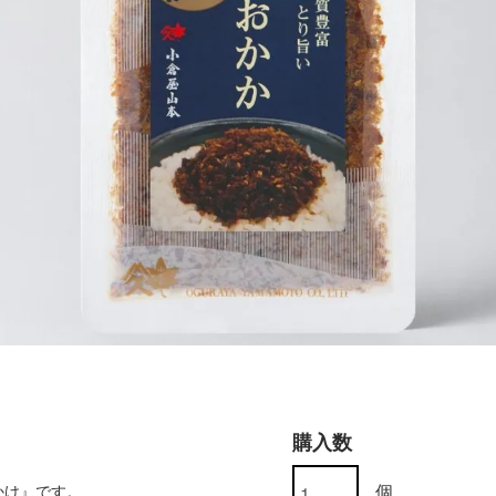
購入数
個
かけ』です。