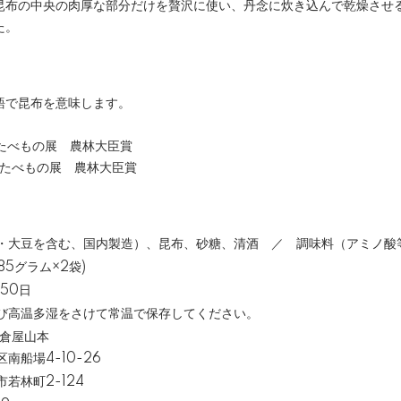
昆布の中央の肉厚な部分だけを贅沢に使い、丹念に炊き込んで乾燥させる
た。
語で昆布を意味します。
工たべもの展 農林大臣賞
加工たべもの展 農林大臣賞
・大豆を含む、国内製造）、昆布、砂糖、清酒 ／ 調味料（アミノ酸
85グラム×2袋)
50日
び高温多湿をさけて常温で保存してください。
小倉屋山本
南船場4-10-26
若林町2-124