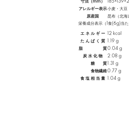
寸法（mm）
185×139×
アレルギー表示
小麦・大豆
原産国
昆布（北海
栄養成分表示（1食(6g)当
エ ネ ル ギ ー
12 kcal
た ん ぱ く 質
1.19 g
脂 質
0.04 g
炭 水 化 物
2.08 g
糖 質
1.31 g
食物繊維
0.77 g
食 塩 相 当 量
1.04 g