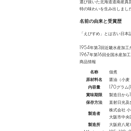
選び抜いた北海道道南産真
特の味わいを生み出しまし
名前の由来と受賞歴
「えびすめ」とは古い日本
1954年第3回近畿水産加
1967年第16回全国水産
商品情報
名称
佃煮
原材料名
醤油（小麦
内容量
170グラム(
賞味期限
製造日から1
保存方法
直射日光及
株式会社 
製造者
大阪市中央区
製造所
大阪府八尾市