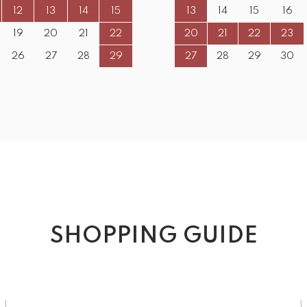
12
13
14
15
13
14
15
16
19
20
21
22
20
21
22
23
26
27
28
29
27
28
29
30
SHOPPING GUIDE