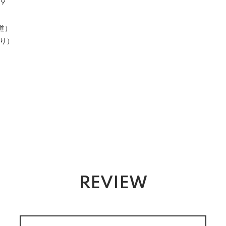
29
道）
たり）
REVIEW