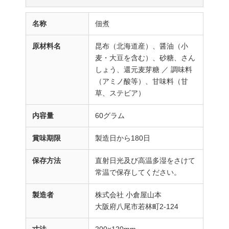
名称
佃煮
原材料名
昆布（北海道産）、醤油（小
麦・大豆を含む）、砂糖、さん
しょう、還元麦芽糖 ／ 調味料
（アミノ酸等）、甘味料（甘
草、ステビア）
内容量
60グラム
賞味期限
製造日から180日
保存方法
直射日光及び高温多湿をさけて
常温で保存してください。
製造者
株式会社 小倉屋山本
大阪府八尾市若林町2-124
寸法
200×120mm