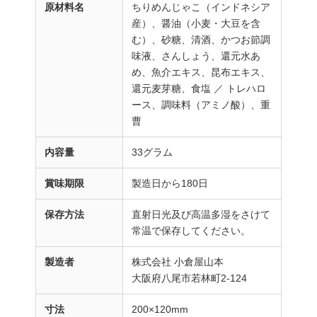
原材料名
ちりめんじゃこ（インドネシア
産）、醤油（小麦・大豆を含
む）、砂糖、清酒、かつお節調
味液、さんしょう、還元水あ
め、魚介エキス、昆布エキス、
還元麦芽糖、食塩 ／ トレハロ
ース、調味料（アミノ酸）、重
曹
内容量
33グラム
賞味期限
製造日から180日
保存方法
直射日光及び高温多湿をさけて
常温で保存してください。
製造者
株式会社 小倉屋山本
大阪府八尾市若林町2-124
寸法
200×120mm