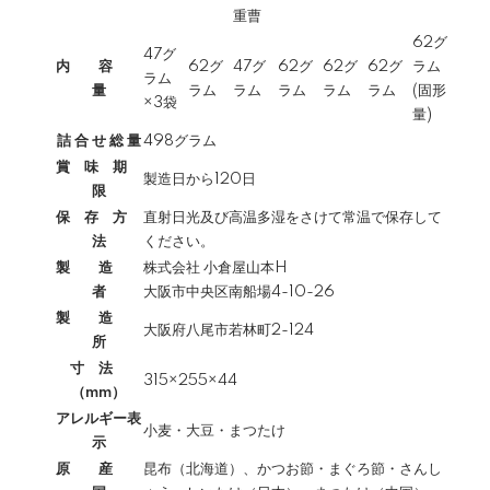
重曹
62グ
47グ
内 容
62グ
47グ
62グ
62グ
62グ
ラム
ラム
量
ラム
ラム
ラム
ラム
ラム
(固形
×3袋
量)
詰 合 せ 総 量
498グラム
賞 味 期
製造日から120日
限
保 存 方
直射日光及び高温多湿をさけて常温で保存して
法
ください。
製 造
株式会社 小倉屋山本H
者
大阪市中央区南船場4-10-26
製 造
大阪府八尾市若林町2-124
所
寸 法
315×255×44
（mm）
アレルギー表
小麦・大豆・まつたけ
示
原 産
昆布（北海道）、かつお節・まぐろ節・さんし