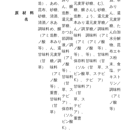
みり
酒、本
造）、
あめ、
元麦芽
砂糖、
む)、
ん、醸
みり
昆布、
砂糖、
糖、醸
さんし
砂糖、
原 材 料
造酢、
ん、還
砂糖、
清酒、
造酢、
ょう、
還元麦
名
還元麦
元麦芽
清酒／
水あ
本みり
還元麦
芽糖／
芽糖、
糖、た
調味料
め、醸
ん／調
芽糖／
調味料
かつお
ん白加
（アミ
造酢、
味料
調味料
（アミ
節調味
水分解
ノ酸
本みり
（アミ
（アミ
ノ酸
液／調
物、昆
等）、
ん、還
ノ酸
ノ酸
等）、
味料
布エキ
甘味料
元麦芽
等）、
等）、
甘味料
（アミ
ス粉
（甘
糖／調
保存料
甘味料
（甘
ノ酸
末、食
草）
味料
（ソル
（甘
草、ス
等）、
塩、デ
（アミ
ビン酸
草、ス
テビ
甘味料
キスト
ノ酸
K）、
テビ
ア）
（甘
リン／
等）、
甘味料
ア）
草、ス
調味料
重曹、
（甘
テビ
（アミ
甘味料
草、ス
ア）、
ノ酸
（甘
テビ
保存料
等）
草）
ア）、
（ソル
重曹
ビン酸
K）、