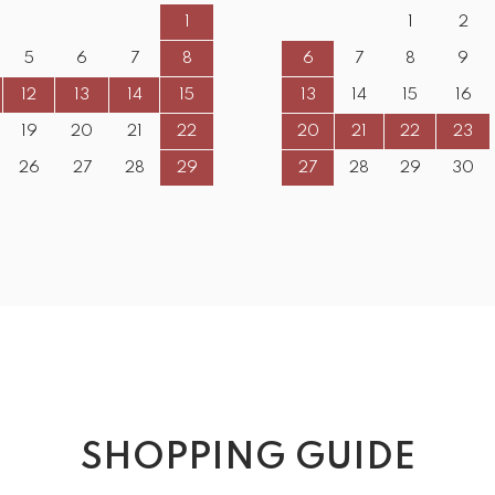
1
1
2
5
6
7
8
6
7
8
9
12
13
14
15
13
14
15
16
19
20
21
22
20
21
22
23
26
27
28
29
27
28
29
30
SHOPPING GUIDE