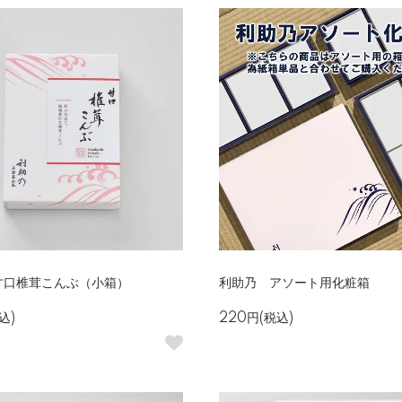
甘口椎茸こんぶ（小箱）
利助乃 アソート用化粧箱
込)
220円(税込)