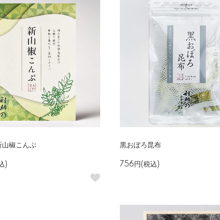
新山椒こんぶ
黒おぼろ昆布
込)
756円(税込)