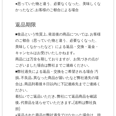
●思っていた物と違う、必要なくなった、美味しくな
かったなど､お客様のご都合による場合
返品期限
■食品という性質上､発送後の商品については､お客様
のご都合（思っていた物と違う、必要なくなった、
美味しくなかったなど）による返品・交換・返金・
キャンセルはお受けいたしかねます｡
商品には万全を期しておりますが、お気づきの点が
ございました場合は弊社までご連絡ください。
■弊社過失による返品・交換をご希望される場合 汚
損､不良品､異なった商品が届いたなど弊社過失の場
合は､商品到着後８日以内に下記連絡先までご連絡く
ださい。
着払いでご返品いただき､弊社にて返品商品を確認
後､代替品を送らせていただきます｡(送料は弊社負
担)
※返品された商品が弊社過失ではなかった場合は、掛