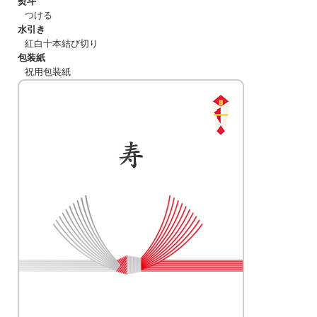
熨斗
つける
水引き
紅白十本結び切り
包装紙
祝用包装紙